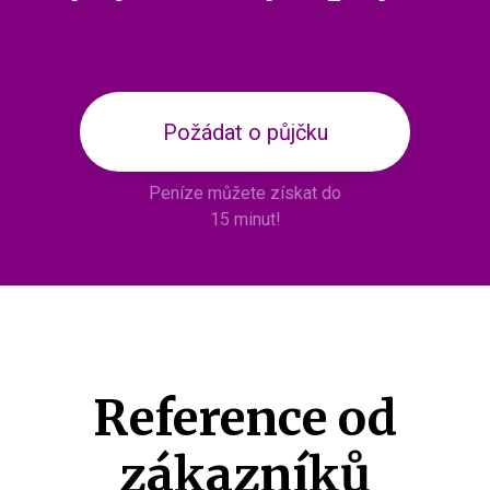
Požádat o půjčku
Peníze můžete získat do
15 minut!
Reference od
zákazníků