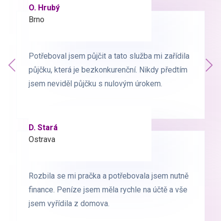
O. Hrubý
D. Starý
Brno
Praha
Potřeboval jsem půjčit a tato služba mi zařídila
Potřeboval jsem půjčit a tato služba mi zařídila
Předchozí
půjčku, která je bezkonkurenční. Nikdy předtím
půjčku, která je bezkonkurenční. Nikdy předtím
Dal
jsem neviděl půjčku s nulovým úrokem.
jsem neviděl půjčku s nulovým úrokem.
D. Stará
L. Milá
Ostrava
Ostrava
Rozbila se mi pračka a potřebovala jsem nutně
Rozbila se mi pračka a potřebovala jsem nutně
finance. Peníze jsem měla rychle na účtě a vše
finance. Peníze jsem měla rychle na účtě a vše
jsem vyřídila z domova.
jsem vyřídila z domova.