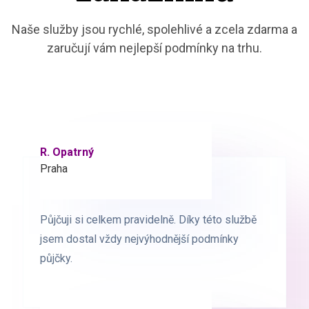
Naše služby jsou rychlé, spolehlivé a zcela zdarma a
zaručují vám nejlepší podmínky na trhu.
R. Opatrný
K. Novák
Praha
Brno
Půjčuji si celkem pravidelně. Díky této službě
Půjčuji si celkem pravidelně. Díky této službě
jsem dostal vždy nejvýhodnější podmínky
jsem dostal vždy nejvýhodnější podmínky
půjčky.
půjčky.