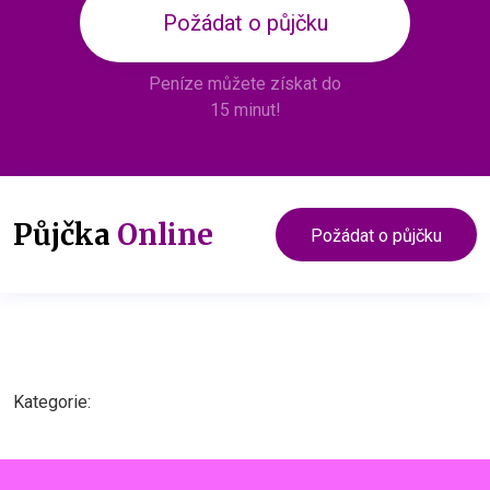
Požádat o půjčku
Peníze můžete získat do
15 minut!
Půjčka
Online
Požádat o půjčku
Kategorie: